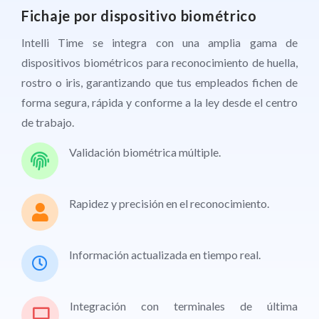
Fichaje por dispositivo biométrico
Fichaje desde dispositivo móvil
Fichaje desde ordenador
Intelli Time se integra con una amplia gama de
Controla con precisión la ubicación y el tiempo
Intelli Time ofrece una plataforma de registro de jornada
dispositivos biométricos para reconocimiento de huella,
trabajado de tu personal de campo. Con nuestra app
para empleados en teletrabajo, que permite a las
rostro o iris, garantizando que tus empleados fichen de
móvil, tus empleados pueden fichar fácilmente desde
empresas medir productividad, actividad y tiempo
forma segura, rápida y conforme a la ley desde el centro
cualquier lugar, gestionar permisos o consultar sus turnos
efectivo dedicado a cada tarea, cumpliendo con la
de trabajo.
de manera ágil e intuitiva.
normativa laboral vigente.
Validación biométrica múltiple.
Fichaje por reconocimiento facial.
Fichaje con reconocimiento facial automático.
Rapidez y precisión en el reconocimiento.
Geolocalización exacta en el momento del
Medición de productividad y actividad en el
fichaje.
equipo.
Información actualizada en tiempo real.
Geocercas para delimitar zonas autorizadas.
Monitoreo de apps y sitios durante la jornada.
Solicitudes de permisos y ausencias.
Integración con terminales de última
Capturas de pantalla como evidencia laboral.