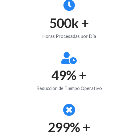
500
k +
Horas Procesadas por Día
50
% +
Reducción de Tiempo Operativo
300
% +