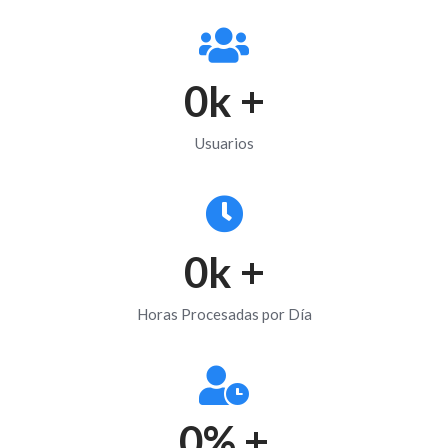
0
k +
Usuarios
0
k +
Horas Procesadas por Día
0
% +