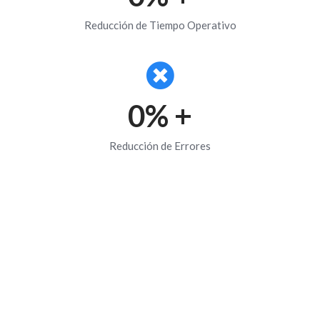
Reducción de Tiempo Operativo
0
% +
Reducción de Errores
Solicita una demostración de Intelli
Clock y transforma tu control de
asistencia
Automatízalo ahora y mantén una gestión más
eficiente