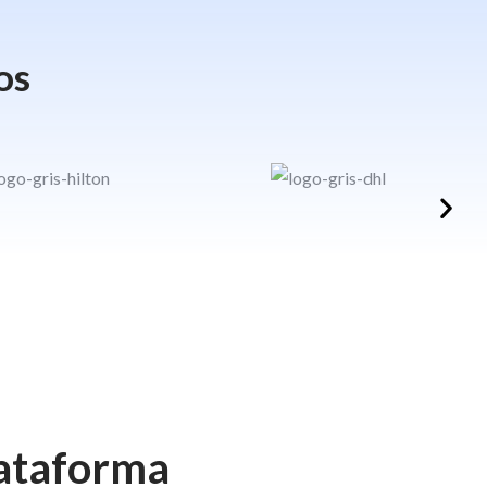
os
lataforma