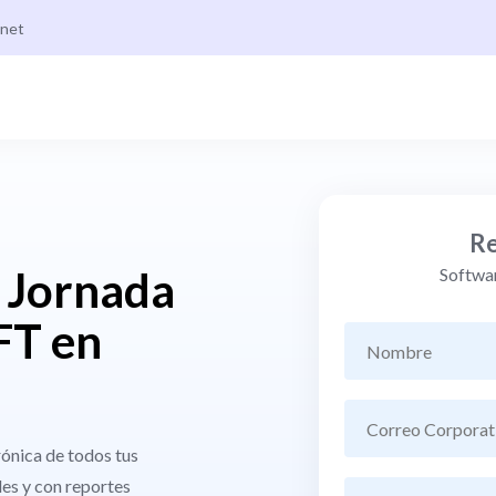
.net
Re
e Jornada
Softwar
FT en
rónica de todos tus
les y con reportes