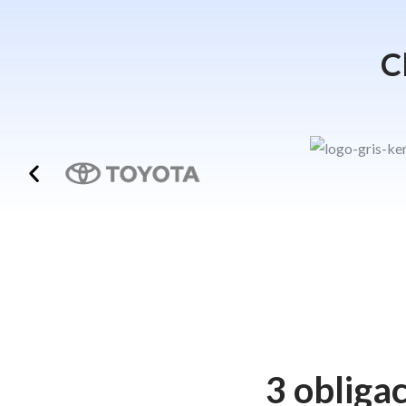
C
3 obliga