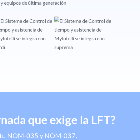
 y equipos de última generación
rnada que exige la LFT?
ra tu NOM-035 y NOM-037.