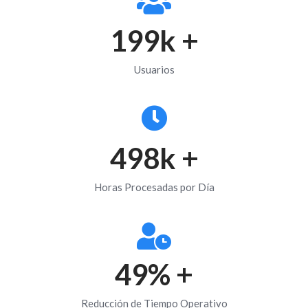
200
k +
Usuarios
500
k +
Horas Procesadas por Día
50
% +
Reducción de Tiempo Operativo