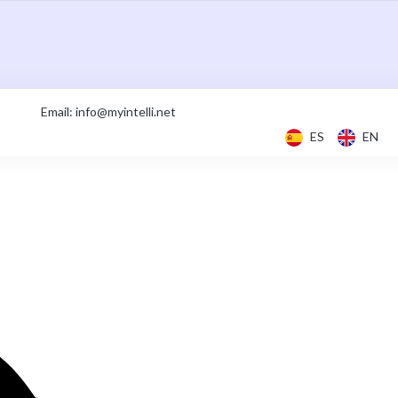
Email: info@myintelli.net
ES
EN