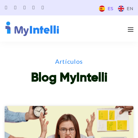
ES
EN
Artículos
Blog MyIntelli