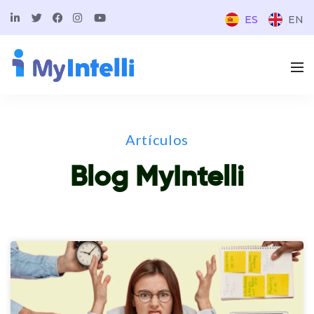
ES
EN
Artículos
Blog MyIntelli